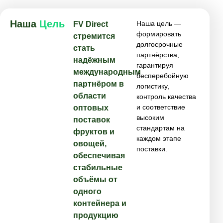
Наша
Цель
Наша цель —
FV Direct
формировать
стремится
долгосрочные
стать
партнёрства,
надёжным
гарантируя
международным
бесперебойную
партнёром в
логистику,
области
контроль качества
и соответствие
оптовых
высоким
поставок
стандартам на
фруктов и
каждом этапе
овощей,
поставки.
обеспечивая
стабильные
объёмы от
одного
контейнера и
продукцию