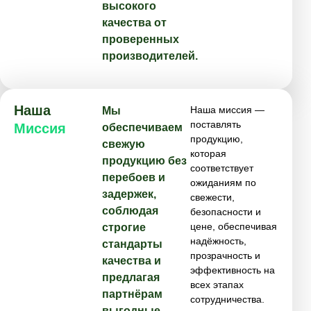
высокого
качества от
проверенных
производителей.
Наша
Наша миссия —
Мы
поставлять
Миссия
обеспечиваем
продукцию,
свежую
которая
продукцию без
соответствует
перебоев и
ожиданиям по
задержек,
свежести,
соблюдая
безопасности и
цене, обеспечивая
строгие
надёжность,
стандарты
прозрачность и
качества и
эффективность на
предлагая
всех этапах
партнёрам
сотрудничества.
выгодные